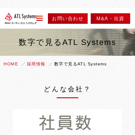
お問い合わせ
M&A・出資
menu
数字で見るATL Systems
会社情報
事業紹介
代表メッセージ
HOME
採用情報
数字で見るATL Systems
会社概要
ニュース
事業内容
どんな会社？
会社沿革
実績紹介
採用情報
アクセス
製品紹介
情報セキュリティ方針