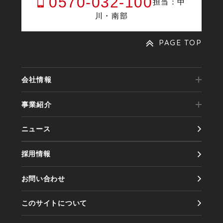
0570-032-100
担当：中
川・南部
PAGE TOP
会社情報
事業紹介
代表メッセージ
ニュース
事業内容
会社概要
採用情報
実績紹介
会社沿革
お問い合わせ
製品紹介
アクセス
このサイトについて
情報セキュリティ方針