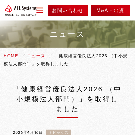
お問い合わせ
M&A・出資
menu
ニュース
会社情報
事業紹介
代表メッセージ
HOME
ニュース
「健康経営優良法人2026 （中小規
模法人部門）」を取得しました
会社概要
ニュース
事業内容
会社沿革
実績紹介
採用情報
「健康経営優良法人2026 （中
アクセス
小規模法人部門）」を取得し
製品紹介
ました
情報セキュリティ方針
2026年4月16日
トピックス