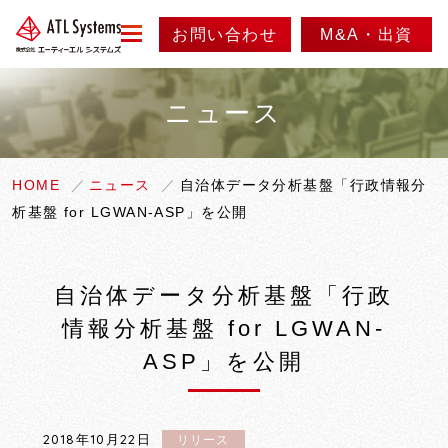
お問い合わせ
M&A・出資
menu
ニュース
会社情報
事業紹介
代表メッセージ
HOME
ニュース
自治体データ分析基盤「行政情報分
析基盤 for LGWAN-ASP」を公開
会社概要
ニュース
事業内容
会社沿革
実績紹介
採用情報
自治体データ分析基盤「行政
アクセス
情報分析基盤 for LGWAN-
製品紹介
ASP」を公開
情報セキュリティ方針
2018年10月22日
リリース