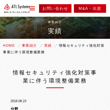
お問い合わせ
M&A・出資
menu
事業紹介
実績
会社情報
事業紹介
代表メッセージ
HOME
事業紹介
実績
情報セキュリティ強化対策
事業に伴う環境整備業務
会社概要
ニュース
事業内容
会社沿革
実績紹介
採用情報
情報セキュリティ強化対策事
アクセス
業に伴う環境整備業務
製品紹介
情報セキュリティ方針
2018.08.23
分野